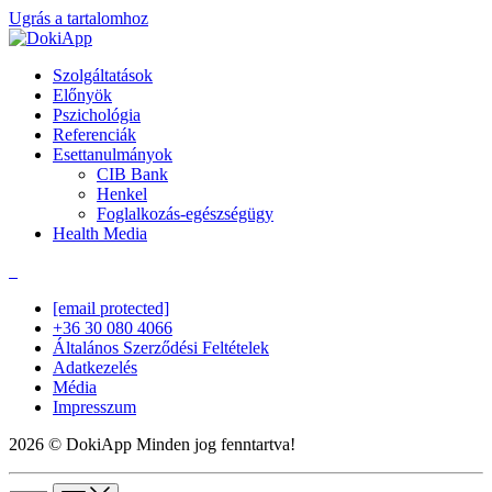
Ugrás a tartalomhoz
Szolgáltatások
Előnyök
Pszichológia
Referenciák
Esettanulmányok
CIB Bank
Henkel
Foglalkozás-egészségügy
Health Media
[email protected]
+36 30 080 4066
Általános Szerződési Feltételek
Adatkezelés
Média
Impresszum
2026 © DokiApp Minden jog fenntartva!