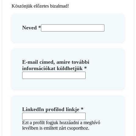
Köszönjük előzetes bizalmad!
Neved
*
E-mail címed, amire további
információkat küldhetjük
*
LinkedIn profilod linkje
*
Ezt a profilt fogjuk hozzáadni a meghívó
levélben is említett zárt csoporthoz.